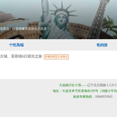
流景点、住宿用餐等安排也不马虎
个性高端
爸妈游
古城、芙蓉镇6日观光之旅
常规经典
大连独立
大连旅行社十强——
辽宁北方国旅 L-LN-CJ
地址：大连甘井子区亲海街105号（28路小平
旅游专家热线：
18840933043