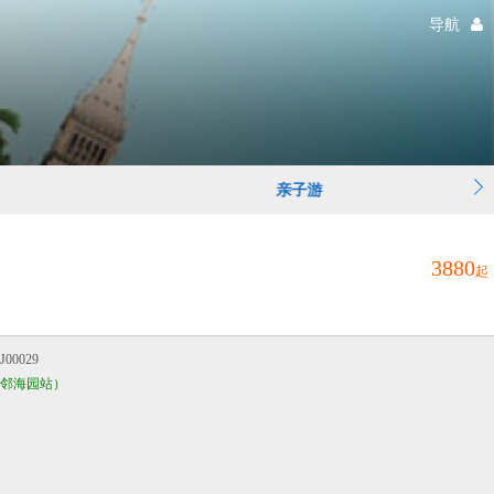
导航
亲子游
3880
起
00029
岛邻海园站）