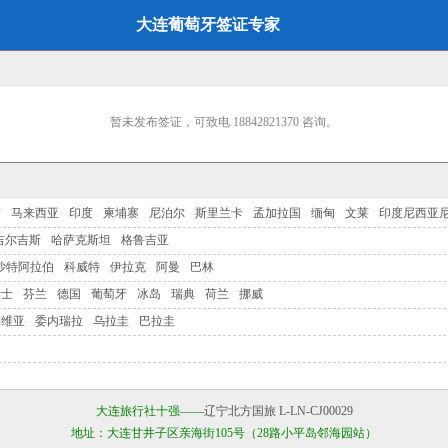
大连葡萄牙签证专家
暂未发布签证，可致电
18842821370
咨询。
南
马来西亚
印度
柬埔寨
尼泊尔
斯里兰卡
孟加拉国
缅甸
文莱
印度尼西亚
吉尔吉斯
哈萨克斯坦
格鲁吉亚
沙特阿拉伯
科威特
伊拉克
阿曼
巴林
瑞士
芬兰
德国
葡萄牙
冰岛
瑞典
荷兰
挪威
利维亚
委内瑞拉
乌拉圭
巴拉圭
大连旅行社十强——
辽宁北方国旅 L-LN-CJ00029
地址：大连甘井子区亲海街105号（28路小平岛邻海园站）