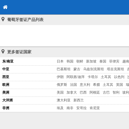
葡萄牙签证产品列表
更多签证国家
东/南亚
日本
韩国
朝鲜
新加坡
泰国
菲律宾
越
中亚
巴基斯坦
蒙古
乌兹别克斯坦
塔吉克斯坦
西亚
伊朗
阿联酋/迪拜
卡塔尔
土耳其
以色列
欧洲
俄罗斯
法国
意大利
希腊
土耳其
英国
美洲
美国
加拿大
巴西
阿根廷
古巴
智利
玻
大洋洲
澳大利亚
新西兰
非洲
埃及
南非
安哥拉
肯尼亚