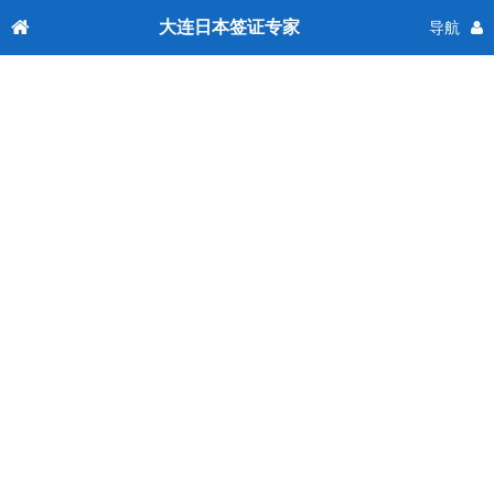
大连日本签证专家
导航
日本签证产品列表
日本单次—个人旅游签证【年薪10万】
1200
起
日本单次—个人旅游签证—【信用卡金卡
1200
起
持卡者】
更多签证国家
东/南亚
日本
韩国
朝鲜
新加坡
泰国
菲律宾
越南
马来西亚
印度
柬埔寨
尼泊尔
斯里兰卡
孟加拉国
缅甸
文莱
印度尼西亚尼
老挝
中亚
巴基斯坦
蒙古
乌兹别克斯坦
塔吉克斯坦
吉尔吉斯
哈萨克斯坦
格鲁吉亚
西亚
伊朗
阿联酋/迪拜
卡塔尔
土耳其
以色列
沙特阿拉伯
科威特
伊拉克
阿曼
巴林
欧洲
俄罗斯
法国
意大利
希腊
土耳其
英国
瑞士
芬兰
德国