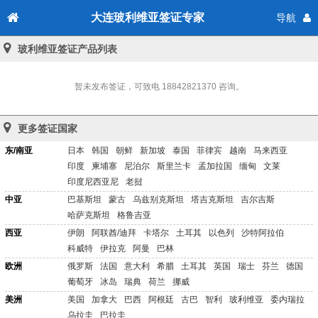
大连玻利维亚签证专家
导航
玻利维亚签证产品列表
暂未发布签证，可致电
18842821370
咨询。
更多签证国家
东/南亚
日本
韩国
朝鲜
新加坡
泰国
菲律宾
越南
马来西亚
印度
柬埔寨
尼泊尔
斯里兰卡
孟加拉国
缅甸
文莱
印度尼西亚尼
老挝
中亚
巴基斯坦
蒙古
乌兹别克斯坦
塔吉克斯坦
吉尔吉斯
哈萨克斯坦
格鲁吉亚
西亚
伊朗
阿联酋/迪拜
卡塔尔
土耳其
以色列
沙特阿拉伯
科威特
伊拉克
阿曼
巴林
欧洲
俄罗斯
法国
意大利
希腊
土耳其
英国
瑞士
芬兰
德国
葡萄牙
冰岛
瑞典
荷兰
挪威
美洲
美国
加拿大
巴西
阿根廷
古巴
智利
玻利维亚
委内瑞拉
乌拉圭
巴拉圭