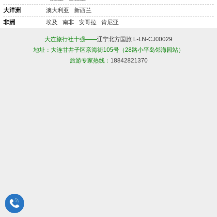
大洋洲
澳大利亚
新西兰
非洲
埃及
南非
安哥拉
肯尼亚
大连旅行社十强——
辽宁北方国旅 L-LN-CJ00029
地址：大连甘井子区亲海街105号（28路小平岛邻海园站）
旅游专家热线：
18842821370