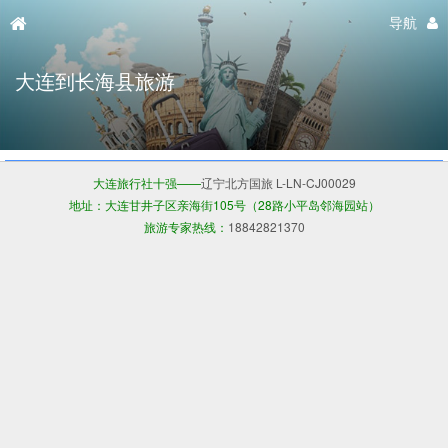
导航
大连到长海县旅游
大连旅行社十强——
辽宁北方国旅 L-LN-CJ00029
地址：大连甘井子区亲海街105号（28路小平岛邻海园站）
旅游专家热线：
18842821370